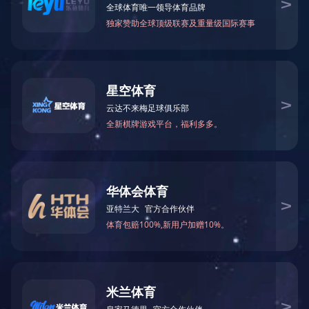
可能是链接有误，或者页面已被移除。您可以：
返回华体会体育网页版
返回上一页