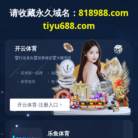
华体会体育网页版
404
哎呀！您访问的页面不存在